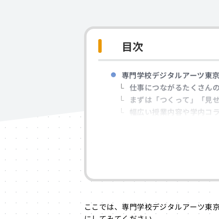
目次
専門学校デジタルアーツ東
仕事につながるたくさん
まずは「つくって」「見
幅広い授業内容や学内コ
専門学校デジタルアーツ東
専門学校デジタルアーツ東
ゲームを仕事にしたいけど
専門学校デジタルアーツ東
主な就職先の一例
専門学校デジタルアーツ東
ゲーム学科ゲームCGキャ
ここでは、専門学校デジタルアーツ東
ゲーム学科ゲームプログ
にしてみてください。