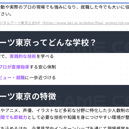
活動や実際のプロの現場でも強みになり、就職した今でも大いに
ださい。
ツ東京公式HP（https://www.dat.ac.jp/debut/final_project/ob-ga
ーツ東京ってどんな学校？
校で、
実践的な技術
を学べる
プロが直接指導
する安心体制
ビュー・就職
に一歩近づける
ーツ東京の特徴
ムやアニメ、声優、イラストなど多彩な分野に特化した少人数制
期間でも即戦力
として必要な技術や知識を身につけやすい環境が
打ち込めるほか、企業見学やインターンシップを通じて現場感覚