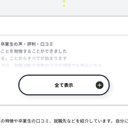
京卒業生の声・評判・口コミ
のことを勉強することができました
せる」ことからすべてが始まります
ラボは、就職活動や実際のプロの現場でも強みになる
京ってどんな学校？
京の特徴
全て表示
進路に迷っている方へ
京の就職率・主な就職先
京にある学科
ラクターコース
京の特徴や卒業生の口コミ、就職先などを紹介しています。自分
ラムコース