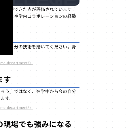
実に習得できた点が評価されています。
広い授業や学内コラボレーションの経験
した
受けて自分の技術を磨いてください。身
me-department/）
ます
くろう」ではなく、在学中から今の自分
います。
me-department/）
の現場でも強みになる