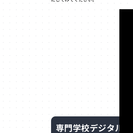
専門学校デジタルアーツ東
開催予定/開催中のオープ
専門学校デジタルアーツ東京
総合型選抜（AO入学）
推薦入学
自己推薦入学
一般選抜（一般入学）
専門学校デジタルアーツ東
専門学校デジタルアーツ東
まとめ
学校の詳細情報
専門学校デジタルア