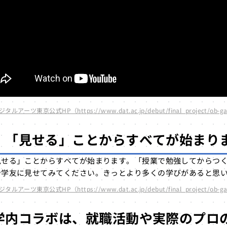
は、少人数制の授業を通じて現在の仕事に直結する専門技術を確
見せる」という実践的な学習姿勢の重要性が強調されており、幅
みになっている傾向です。
くさんのことを勉強することが
できま
さんのことを勉強することができました。まずはしっかり授業を
ツ東京公式HP（https://www.dat.ac.jp/debut/final_project/ob-ga
」「見せる」ことからすべてが
始まり
見せる」ことからすべてが始まります。「授業で勉強してからつ
や学友に見せてみてください。きっとより多くの学びがあると思
ツ東京公式HP（https://www.dat.ac.jp/debut/final_project/ob-ga
学内コラボは、就職活動や実際のプロ