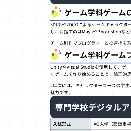
ゲーム学科
ゲーム
3DCGや2DCGによるゲームキャラ
し、目指すのはMayaやPhotosho
チーム制作でプログラマーとの連携を
ゲーム学科
ゲーム
UnityやVisual Studioを使
くゲームを作り始めることで、論理的
2年次には、キャラクターコースの学生
魅力です。
専門学校デジタルア
入試形式
AO入学（面談重