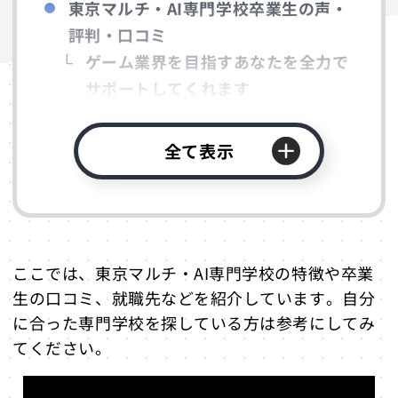
東京マルチ・AI専門学校卒業生の声・
評判・口コミ
ゲーム業界を目指すあなたを全力で
サポートしてくれます
先生方の教え方も分かりやすいし、
設備が充実しています
全て表示
PHPやJavaの授業で実際にプログ
ラミングを組んで動かすので、すご
く勉強になります
東京マルチ・AI専門学校ってどんな学
ここでは、東京マルチ・AI専門学校の特徴や卒業
校？
生の口コミ、就職先などを紹介しています。自分
東京マルチ・AI専門学校の特徴
に合った専門学校を探している方は参考にしてみ
ゲームを仕事にしたいけど進路に迷っ
てください。
ている方へ
東京マルチ・AI専門学校の就職率・主