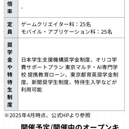
倍
-
率
定
ゲームクリエイター科：25名
員
モバイル・アプリケーション科：25名
奨
学
金
日本学生支援機構奨学金制度、オリコ学
や
費サポートプラン 東京マルチ・AI専門学
特
校 提携教育ローン、東京都育英奨学金制
待
度、新聞奨学生制度、特待生入学などが
生
利用可能
制
度
※2025年4月時点、公式HPより参照
開催予定/開催中のオープンキ