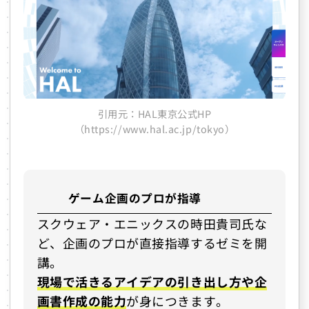
引用元：HAL東京公式HP
（https://www.hal.ac.jp/tokyo）
ゲーム企画のプロが指導
スクウェア・エニックスの時田貴司氏な
ど、企画のプロが直接指導するゼミを開
講。
現場で活きるアイデアの引き出し方や企
画書作成の能力
が身につきます。