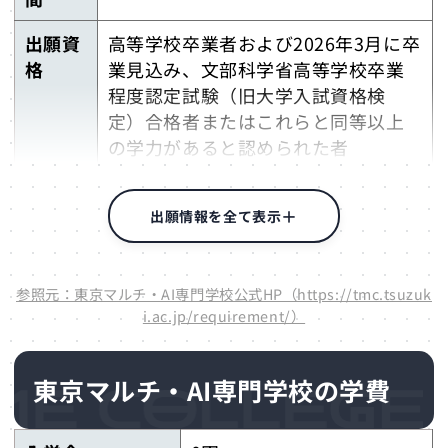
出願資
高等学校卒業者および2026年3月に卒
格
業見込み、文部科学省高等学校卒業
程度認定試験（旧大学入試資格検
定）合格者またはこれらと同等以上
の学力があると認められた者
出願書
※詳細は学生募集要項を請求
類
出願情報を全て表示
出願方
※詳細は学生募集要項を請求
法
参照元：東京マルチ・AI専門学校公式HP（https://tmc.tsuzuk
i.ac.jp/requirement/）
検定料
※詳細は学生募集要項を請求
（出願
東京マルチ・AI専門学校の学費
料）