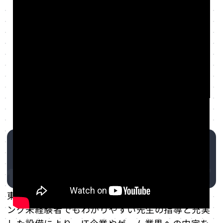
な就職先
就職先の一例
東京マルチ・AI専門学校にある学科
ゲームクリエイター科
モバイル・アプリケーション科
東京マルチ・AI専門学校の入試情報
開催予定/開催中のオープンキャンパ
引用元:東京マルチ・AI専門学校公式YouTube
ス
https://www.youtube.com/watch?v=6kVxRlMQZtw
東京マルチ・AI専門学校の出願情報
（2026年度入学）
東京マルチ・AI専門学校卒業生
総合型選抜（AO入学）
の声・評判・口コミ
推薦入学
一般入学
東京マルチ・AI専門学校の口コミは、プログラミ
東京マルチ・AI専門学校の学費
ング未経験者でもわかりやすい先生の指導と充実
東京マルチ・AI専門学校のキャンパス