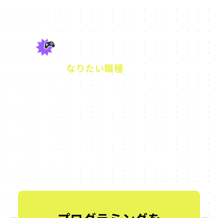
なりたい職種
で選ぶ
東京都内のゲーム専門学校3
選
大好きなゲームにプロとしてどう関わっていきた
いかによって、学ぶべきことも、環境も変わりま
す。
ここでは、職種別におすすめの学校を紹介してい
ます。