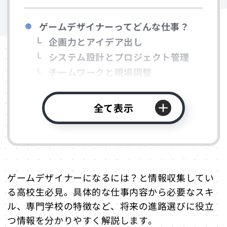
ゲームデザイナーってどんな仕事？
企画力とアイデア出し
システム設計とプロジェクト管理
チームワークと現場調整
ゲームにどうかかわりたいかわからな
い方へ
全て表示
ゲームデザイナーになるには？学べる
学校は？
必要なスキルとツール
学べる学習方法
ゲームデザイナーになるには？と情報収集してい
ポートフォリオの作り方
る高校生必見。具体的な仕事内容から必要なスキ
就職までのロードマップ
ル、専門学校の特徴など、将来の進路選びに役立
未経験からの進め方
つ情報を分かりやすく解説します。
よくある失敗と対策