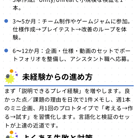
本。
3〜5か月：チーム制作やゲームジャムに参加。
仕様作成→プレイテスト→改善のループを体
験。
6〜12か月：企画・仕様・動画のセットでポー
トフォリオを整備し、アシスタント職へ応募。
未経験からの進め方
まず「説明できるプレイ経験」を増やします。良
かった点／課題の理由を日次で1件メモし、週1本
のミニ企画、月1回のプロトタイプで「考える→作
る→試す」を習慣化します。言語化と検証のセッ
トが上達の近道です。
よくある失敗と対策