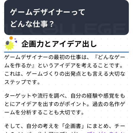
ゲームデザイナーになるための学科
ゲームデザイナーって
があるゲーム専門学校の例
どんな仕事？
ゲームデザイナーのやりがい
著名なゲームデザイナー
企画力とアイデア出し
宮本 茂（みやもと しげる）
堀井 雄二（ほりい ゆうじ）
ゲームデザイナーの最初の仕事は、『どんなゲー
まとめ：ゲームデザイナーに向いてい
ムを作るか』というアイデアを考えることです。
る人はどんな人？
これは、ゲームづくりの出発点とも言える大切な
ステップです。
ターゲットや流行を調べ、自分の経験や感覚をも
とにアイデアを出すのがポイント。過去の名作ゲ
ームを分析することも大切です。
そして、自分の考えを「企画書」にまとめ、チー