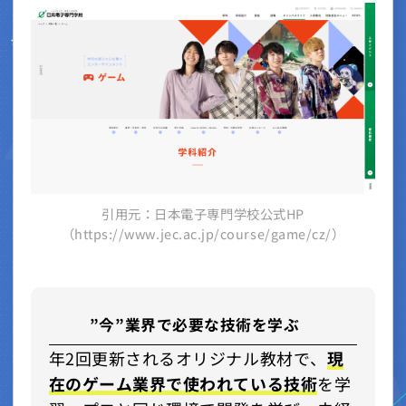
引用元：日本電子専門学校公式HP
（https://www.jec.ac.jp/course/game/cz/）
”今”業界で必要な技術を学ぶ
年2回更新されるオリジナル教材で、
現
在のゲーム業界で使われている技術
を学