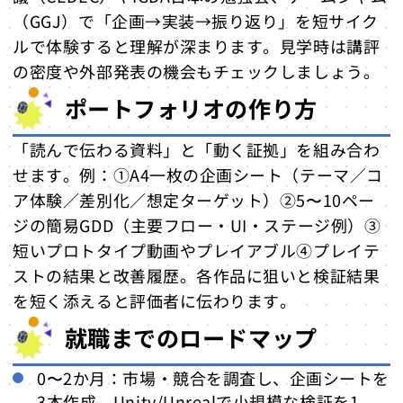
（GGJ）で「企画→実装→振り返り」を短サイク
ルで体験すると理解が深まります。見学時は講評
の密度や外部発表の機会もチェックしましょう。
ポートフォリオの作り方
「読んで伝わる資料」と「動く証拠」を組み合わ
せます。例：①A4一枚の企画シート（テーマ／コ
ア体験／差別化／想定ターゲット）②5〜10ペー
ジの簡易GDD（主要フロー・UI・ステージ例）③
短いプロトタイプ動画やプレイアブル④プレイテ
ストの結果と改善履歴。各作品に狙いと検証結果
を短く添えると評価者に伝わります。
就職までのロードマップ
0〜2か月：市場・競合を調査し、企画シートを
3本作成。Unity/Unrealで小規模な検証を1