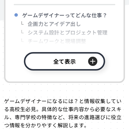
ゲームデザイナーってどんな仕事？
企画力とアイデア出し
システム設計とプロジェクト管理
チームワークと現場調整
ゲームにどうかかわりたいかわからな
い方へ
全て表示
ゲームデザイナーになるには？学べる
学校は？
必要なスキルとツール
学べる学習方法
ゲームデザイナーになるには？と情報収集してい
ポートフォリオの作り方
る高校生必見。具体的な仕事内容から必要なスキ
就職までのロードマップ
ル、専門学校の特徴など、将来の進路選びに役立
未経験からの進め方
つ情報を分かりやすく解説します。
よくある失敗と対策