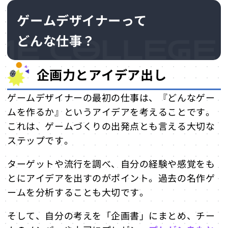
ゲームデザイナーになるための学科
ゲームデザイナーって
があるゲーム専門学校の例
どんな仕事？
ゲームデザイナーのやりがい
著名なゲームデザイナー
企画力とアイデア出し
宮本 茂（みやもと しげる）
堀井 雄二（ほりい ゆうじ）
ゲームデザイナーの最初の仕事は、『どんなゲー
まとめ：ゲームデザイナーに向いてい
ムを作るか』というアイデアを考えることです。
る人はどんな人？
これは、ゲームづくりの出発点とも言える大切な
ステップです。
ターゲットや流行を調べ、自分の経験や感覚をも
とにアイデアを出すのがポイント。過去の名作ゲ
ームを分析することも大切です。
そして、自分の考えを「企画書」にまとめ、チー