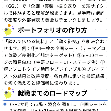
（GGJ）で「企画→実装→振り返り」を短サイク
ルで体験すると理解が深まります。見学時は講評
の密度や外部発表の機会もチェックしましょう。
ポートフォリオの作り方
「読んで伝わる資料」と「動く証拠」を組み合わ
せます。例：①A4一枚の企画シート（テーマ／コ
ア体験／差別化／想定ターゲット）②5〜10ペー
ジの簡易GDD（主要フロー・UI・ステージ例）③
短いプロトタイプ動画やプレイアブル④プレイテ
ストの結果と改善履歴。各作品に狙いと検証結果
を短く添えると評価者に伝わります。
就職までのロードマップ
0〜2か月：市場・競合を調査し、企画シートを
3本作成。Unity/Unrealで小規模な検証を1