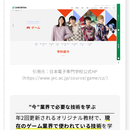
引用元：日本電子専門学校公式HP
（https://www.jec.ac.jp/course/game/cz/）
”今”業界で必要な技術を学ぶ
年2回更新されるオリジナル教材で、
現
在のゲーム業界で使われている技術
を学