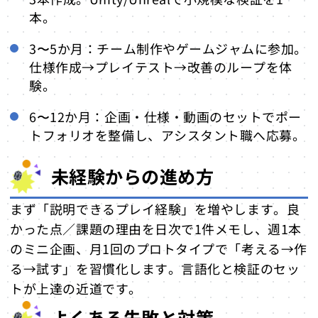
本。
3〜5か月：チーム制作やゲームジャムに参加。
仕様作成→プレイテスト→改善のループを体
験。
6〜12か月：企画・仕様・動画のセットでポー
トフォリオを整備し、アシスタント職へ応募。
未経験からの進め方
まず「説明できるプレイ経験」を増やします。良
かった点／課題の理由を日次で1件メモし、週1本
のミニ企画、月1回のプロトタイプで「考える→作
る→試す」を習慣化します。言語化と検証のセッ
トが上達の近道です。
よくある失敗と対策