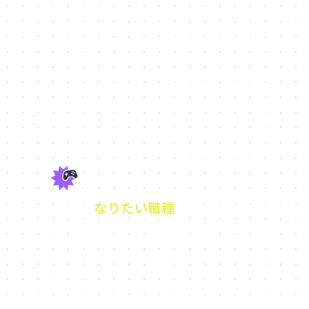
なりたい職種
で選ぶ
東京都内のゲーム専門学校3
選
大好きなゲームにプロとしてどう関わっていきた
いかによって、学ぶべきことも、環境も変わりま