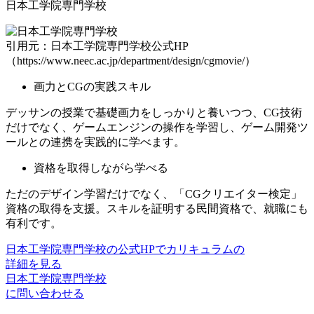
日本工学院専門学校
引用元：日本工学院専門学校公式HP
（https://www.neec.ac.jp/department/design/cgmovie/）
画力とCGの実践スキル
デッサンの授業で基礎画力をしっかりと養いつつ、CG技術
だけでなく、
ゲームエンジンの操作を学習
し、ゲーム開発ツ
ールとの連携を実践的に学べます。
資格を取得しながら学べる
ただのデザイン学習だけでなく、「CGクリエイター検定」
資格の取得を支援。スキルを証明する民間資格で、
就職にも
有利です。
日本工学院専門学校の公式HPでカリキュラムの
詳細を見る
日本工学院専門学校
に問い合わせる