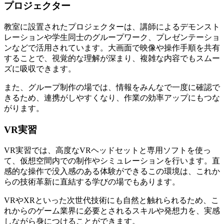
プロジェクター
教室に設置されたプロジェクターは、講師による
デモンスト
レーション
や学生同士の
グループワーク
、
プレゼンテーショ
ン
などで活用されています。大画面で映像や操作手順を共有
することで、視覚的な理解が深まり、複雑な内容でもスムー
ズに吸収できます。
また、グループ制作の場では、情報をみんなで一度に確認で
きるため、連携がしやすくなり、作業の効率アップにもつな
がります。
VR実習
VR実習では、高度なVRヘッドセットと専用ソフトを使っ
て、
仮想空間内での制作やシミュレーション
を行います。直
感的な操作で没入感のある体験ができるこの環境は、これか
らの技術革新に直結する学びの場でもあります。
VRやXRといった次世代技術にも自然と触れられるため、こ
れからのゲーム業界に必要とされるスキルや発想力を、実感
しながら身につけることができます。