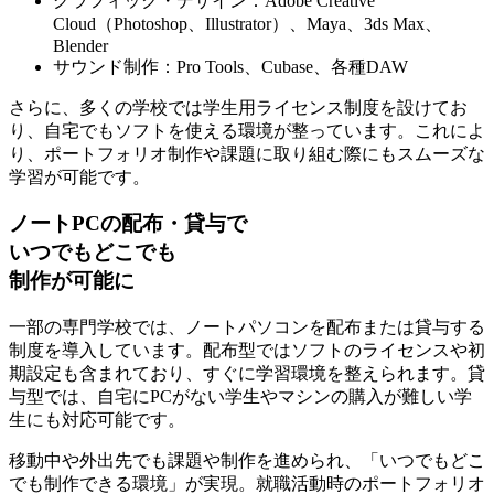
グラフィック・デザイン：Adobe Creative
Cloud（Photoshop、Illustrator）、Maya、3ds Max、
Blender
サウンド制作：Pro Tools、Cubase、各種DAW
さらに、多くの学校では学生用ライセンス制度を設けてお
り、
自宅でもソフトを使える環境
が整っています。これによ
り、ポートフォリオ制作や課題に取り組む際にもスムーズな
学習が可能です。
ノートPCの配布・貸与で
いつでもどこでも
制作が可能に
一部の専門学校では、ノートパソコンを配布または貸与する
制度を導入しています。配布型では
ソフトのライセンス
や初
期設定も含まれており、すぐに学習環境を整えられます。貸
与型では、自宅にPCがない学生やマシンの購入が難しい学
生にも対応可能です。
移動中や外出先
でも課題や制作を進められ、「いつでもどこ
でも制作できる環境」が実現。就職活動時のポートフォリオ