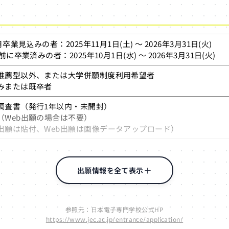
20,000円
薦は免除あり
月卒業見込みの者：2025年11月1日(土) ～ 2026年3月31日(火)
前に卒業済みの者：2025年10月1日(水) ～ 2026年3月31日(火)
推薦型以外、または大学併願制度利用希望者
みまたは既卒者
調査書（発行1年以内・未開封）
（Web出願の場合は不要）
出願は貼付、Web出願は画像データアップロード）
願（システム入力＋必要書類郵送）
（書留郵便のみ）
出願情報を全て表示
20,000円
参照元：日本電子専門学校公式HP
https://www.jec.ac.jp/entrance/application/