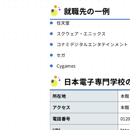
就職先の一例
任天堂
スクウェア・エニックス
コナミデジタルエンタテインメント
セガ
Cygames
日本電子専門学校
所在地
本館
アクセス
本館
電話番号
012
URL
http