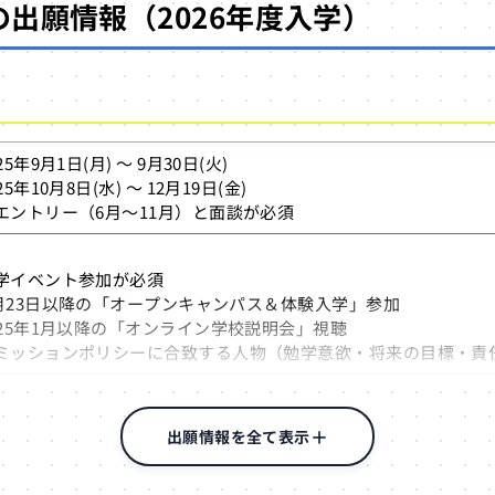
出願情報（2026年度入学）
5年9月1日(月) ～ 9月30日(火)
5年10月8日(水) ～ 12月19日(金)
エントリー（6月～11月）と面談が必須
学イベント参加が必須
年3月23日以降の「オープンキャンパス＆体験入学」参加
025年1月以降の「オンライン学校説明会」視聴
ミッションポリシーに合致する人物（勉学意欲・将来の目標・責
認定書（面談後に発行）
eb入力または紙願書）
出願情報を全て表示
願（推奨）
（専用封筒で特定記録郵便）