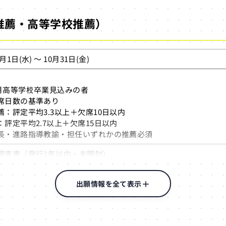
（指定時間帯のみ）
推薦・高等学校推薦）
20,000円
除あり
0月1日(水) ～ 10月31日(金)
3月高等学校卒業見込みの者
席日数の基準あり
薦：評定平均3.3以上＋欠席10日以内
：評定平均2.7以上＋欠席15日以内
長・進路指導教諭・担任いずれかの推薦必須
調査書（発行1年以内・未開封）
薦書または高等学校推薦書
（Web出願の場合は不要）
出願情報を全て表示
出願は貼付、Web出願は画像データアップロード）
願（システム入力＋必要書類郵送）
（書留郵便のみ受付）