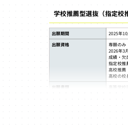
窓口提出
学校推薦型選抜（指定校
検定料
入学選考料 
前期は免
出願期間
2025年1
出願資格
専願のみ
2026年
成績・欠
指定校推
高校推薦
高校の校
出願書類
高等学校
指定校推
入学願書
写真（紙
出願方法
Web出
郵送出願