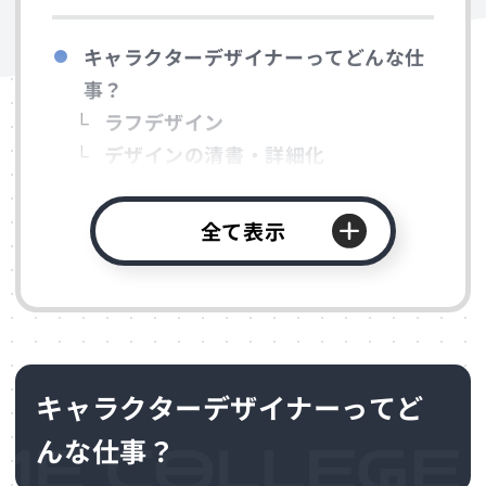
キャラクターデザイナーってどんな仕
事？
ラフデザイン
デザインの清書・詳細化
デジタル化・着色
ゲームにどう関わりたいか分からない
全て表示
方へ
キャラクターデザイナーになるには
必要なスキルとツール
学べる学習方法
ポートフォリオの作り方
キャラクターデザイナーってど
就職までのロードマップ
んな仕事？
未経験からの進め方
よくある失敗と対策