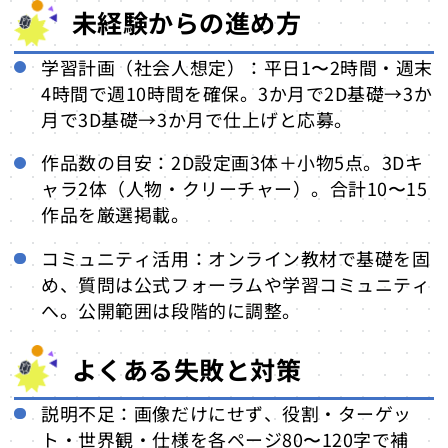
未経験からの進め方
学習計画（社会人想定）：平日1〜2時間・週末
4時間で週10時間を確保。3か月で2D基礎→3か
月で3D基礎→3か月で仕上げと応募。
作品数の目安：2D設定画3体＋小物5点。3Dキ
ャラ2体（人物・クリーチャー）。合計10〜15
作品を厳選掲載。
コミュニティ活用：オンライン教材で基礎を固
め、質問は公式フォーラムや学習コミュニティ
へ。公開範囲は段階的に調整。
よくある失敗と対策
説明不足：画像だけにせず、役割・ターゲッ
ト・世界観・仕様を各ページ80〜120字で補