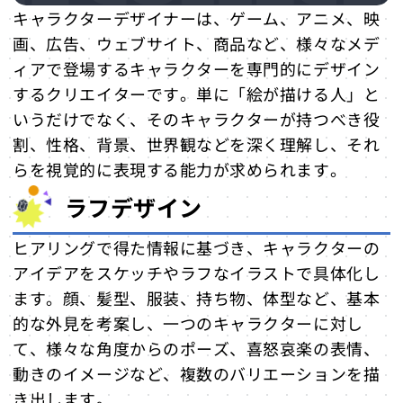
キャラクターデザイナーは、ゲーム、アニメ、映
キャラクターデザイナーを学べる学校
画、広告、ウェブサイト、商品など、様々なメデ
は？
ィアで登場するキャラクターを専門的にデザイン
専門学校
するクリエイターです。単に「絵が描ける人」と
大学・美術系
いうだけでなく、そのキャラクターが持つべき役
オンライン学習
割、性格、背景、世界観などを深く理解し、それ
キャラクターデザイナーのやりがい
らを視覚的に表現する能力が求められます。
著名なキャラクターデザイナー
ラフデザイン
天野喜孝
杉森建
ヒアリングで得た情報に基づき、キャラクターの
新海洋司
アイデアをスケッチやラフなイラストで具体化し
ゲームディレクターとの違いと連携
ます。顔、髪型、服装、持ち物、体型など、基本
役割の違い
的な外見を考案し、一つのキャラクターに対し
連携の場面
て、様々な角度からのポーズ、喜怒哀楽の表情、
まとめ：キャラクターデザイナーに向
動きのイメージなど、複数のバリエーションを描
き出します。
いている人はどんな人？