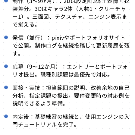
制作（3〜9か月）：2Dは設定画3体＋表情・衣
装差分。3Dはキャラ2体（人物1・クリーチャ
ー1）。三面図、テクスチャ、エンジン表示ま
で揃える。
発信（並行）：pixivやポートフォリオサイト
で公開。制作ログを継続投稿して更新履歴を残
す。
応募（9〜12か月）：エントリーとポートフォ
リオ提出。職種別課題は最優先で対応。
面接・実技：担当範囲の説明、改善余地の自己
分析、指定課題の提出。要件変更時の対応例を
説明できるよう準備。
内定後：基礎練習の継続と、使用エンジンの入
門チュートリアルを完了。