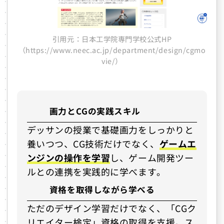
引用元：日本工学院専門学校公式HP
（https://www.neec.ac.jp/department/design/cgmo
vie/）
画力とCGの実践スキル
デッサンの授業で基礎画力をしっかりと
養いつつ、CG技術だけでなく、
ゲームエ
ンジンの操作を学習
し、ゲーム開発ツー
ルとの連携を実践的に学べます。
資格を取得しながら学べる
ただのデザイン学習だけでなく、「CGク
リエイター検定」資格の取得を支援。ス