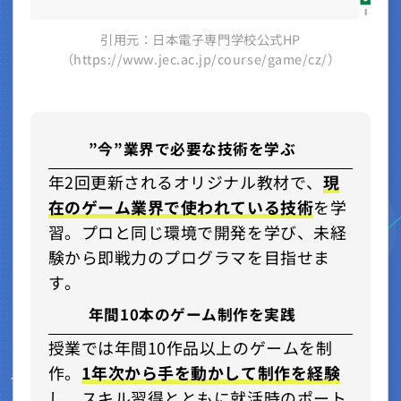
引用元：日本電子専門学校公式HP
（https://www.jec.ac.jp/course/game/cz/）
”今”業界で必要な技術を学ぶ
年2回更新されるオリジナル教材で、
現
在のゲーム業界で使われている技術
を学
習。プロと同じ環境で開発を学び、未経
験から即戦力のプログラマを目指せま
す。
年間10本のゲーム制作を実践
授業では年間10作品以上のゲームを制
作。
1年次から手を動かして制作を経験
し、スキル習得とともに就活時のポート