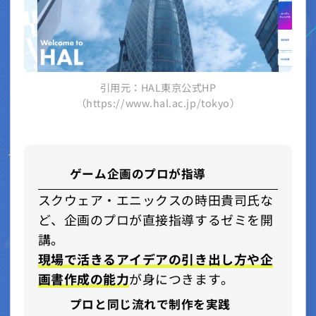
引用元：HAL東京公式HP
（https://www.hal.ac.jp/tokyo）
ゲーム企画のプロが指導
スクウェア・エニックスの時田貴司氏な
ど、企画のプロが直接指導するゼミを開
講。
現場で活きるアイデアの引き出し方や企
画書作成の能力
が身につきます。
プロと同じ流れで制作を実践